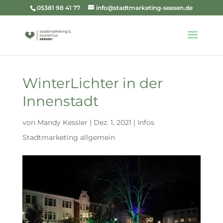
05381 98 41 77
info@stadtmarketing-seesen.de
WinterLichter in der
Innenstadt
von
Mandy Kessler
|
Dez. 1, 2021
|
Infos
Stadtmarketing allgemein