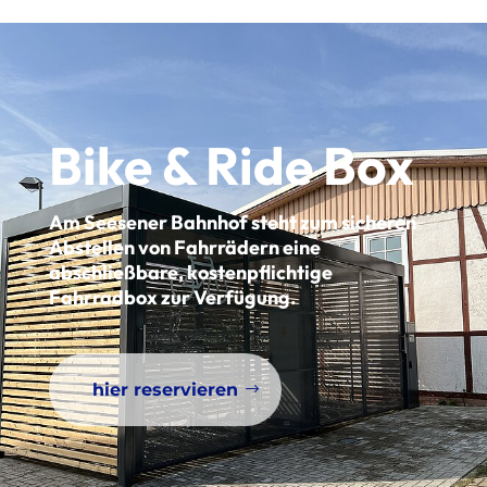
Bike & Ride Box
Am Seesener Bahnhof steht zum sicheren
Abstellen von Fahrrädern eine
abschließbare, kostenpflichtige
Fahrradbox zur Verfügung.
hier reservieren