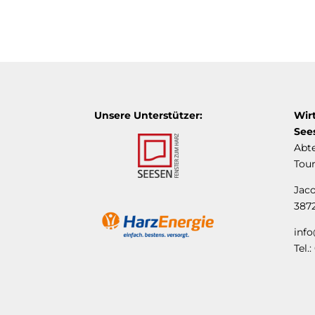
Unsere Unterstützer:
Wir
See
Abt
Tou
Jac
387
inf
Tel.