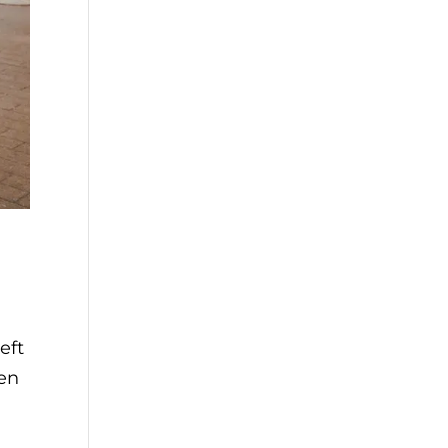
eft
sen