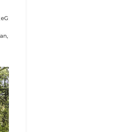
 eG
an,