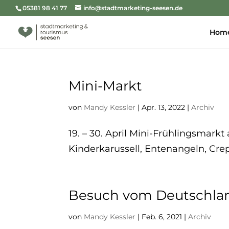
05381 98 41 77
info@stadtmarketing-seesen.de
Hom
Mini-Markt
von
Mandy Kessler
|
Apr. 13, 2022
|
Archiv
19. – 30. April Mini-Frühlingsmark
Kinderkarussell, Entenangeln, Cre
Besuch vom Deutschla
von
Mandy Kessler
|
Feb. 6, 2021
|
Archiv