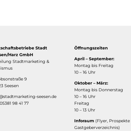
tschaftsbetriebe Stadt
Öffnungszeiten
sen/Harz GmbH
April – September:
eilung Stadtmarketing &
Montag bis Freitag
rismus
10 – 16 Uhr
obsonstraße 9
Oktober – März:
23 Seesen
Montag bis Donnerstag
o@stadtmarketing-seesen.de
10 – 16 Uhr
: 05381 98 41 77
Freitag
10 – 13 Uhr
Inforaum
(Flyer, Prospekte
Gastgeberverzeichnis)