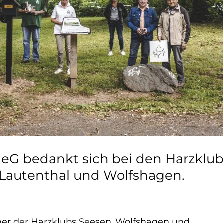
eG bedankt sich bei den Harzklu
 Lautenthal und Wolfshagen.
er der Harzklubs Seesen, Wolfshagen und